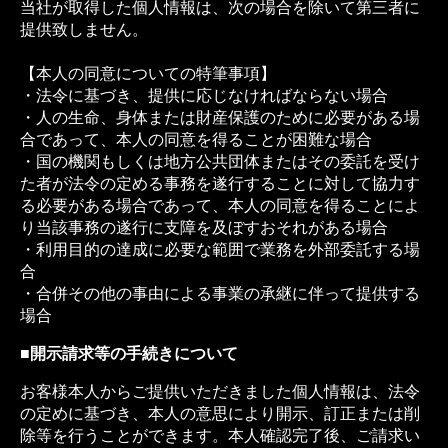
当社が取得した個人情報は、次の場合を除いて第三者に
提供致しません。
【本人の同意についての特筆事項】
・法令に基づき、提供に応じなければならない場合
・人の生命、身体または財産保護のために必要がある場
合であって、本人の同意を得ることが困難な場合
・国の機関もしくは地方公共団体またはその委託を受け
た者が法令の定める事務を遂行することに対して協力す
る必要がある場合であって、本人の同意を得ることによ
り当該事務の遂行に支障を及ぼすおそれがある場合
・利用目的の達成に必要な範囲で業務を外部委託する場
合
・合併その他の事由による事業の承継に伴って提供する
場合
■開示請求等の手続きについて
お客様本人からご提供いただきました個人情報は、法令
の定めに基づき、本人の意思により開示、訂正または削
除等を行うことができます。本人確認完了後、ご請求い